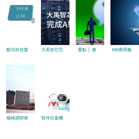
層邏輯 健
賃服務的流
者 深度解
2020年廣
康產業的戰
量密碼
密品牌數字
東省科技型
略擔當
生態助推力
企業，租賃
的進化之路
服務賦能數
字化轉型
酷宅科技盤
大禹智芯完
重點 │ 微
MB應用服
點十大短距
成A輪融資
信和支付寶
務的全面解
離無線通信
智慧互聯產
的10億拉鋸
析與應用價
技術 租賃
業基金聯合
戰:小程序
值
服務
中原、齊魯
競爭進入中
前海基金聚
場
力投資，共
拓應用服務
楊峰調研衡
智伴兒童機
新藍海
陽縣生物天
器人 以AI
然氣項目
投保護航消