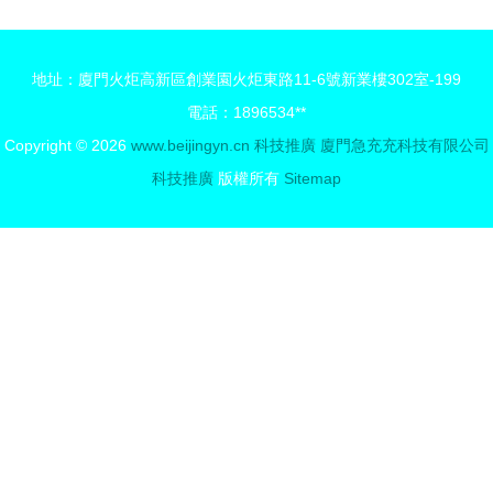
打造可持續
費者權益，
可推廣可復
家校共育以
地址：廈門火炬高新區創業園火炬東路11-6號新業樓302室-199
制的標桿項
人為本
電話：1896534**
目，實現社
Copyright © 2026
www.beijingyn.cn
科技推廣
廈門急充充科技有限公司
會效益與經
科技推廣
版權所有
Sitemap
濟效益雙贏