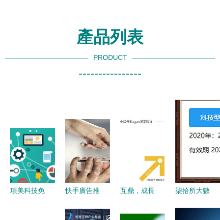
產品列表
PRODUCT
----------------
項美科技免
快手廣告推
互鼎，成長
柒拾所大數
費推廣的底
廣 解鎖租
路上的引路
據獲評