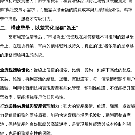
降低初始投資壓力；對于消費者，租賃奢侈品或特定場合服裝能滿足“嘗
鮮”與社交展示需求，而無需承擔全額的購買成本與后續維護煩惱。精準
擊中痛點，服務才有吸引力。
二、 構建壁壘，以差異化服務“為王”
當市場定位清晰后，“市場為王”便體現在如何構建不可復制的競爭壁
壘上。在租賃行業，單純的價格戰難以持久，真正的“王”者依靠的是卓越
的服務體驗與生態系統。
全流程體驗優化
：從線上便捷的搜索、比價、簽約，到線下高效的配送、
安裝、維護，再到靈活的續租、退租、買斷選項，每一個環節都關乎用戶
體驗。利用物聯網技術實現資產智能化管理、預測性維護，不僅能提升運
營效率，更能增強客戶信任與粘性。
打造柔性供應鏈與資產管理能力
：強大的資產采購、維護、翻新、處置能
力是租賃服務的硬核后臺。能夠快速響應市場需求波動，動態調整資產
池，保持資產的良好狀態與高流通率，是實現規模經濟與成本控制的關
鍵，也是服務穩定性的保障。