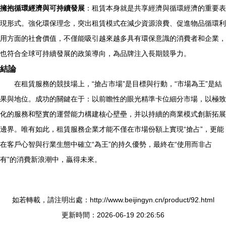
擁抱循環經濟與可持續發展
：租賃本身就是共享經濟與循環經濟的重要表
現形式。強化環保理念，突出租賃模式在減少資源浪費、促進物品循環利
用方面的社會價值，不僅能吸引越來越多具有環保意識的消費者和企業，
也符合全球可持續發展的政策導向，為品牌注入長期競爭力。
結論
在租賃服務的競技場上，“搶占市場”是目標與行動，“市場為王”是結
果與地位。成功的關鍵在于：以前瞻性的眼光精準卡位細分市場，以極致
化的服務和堅實的運營能力構建核心壁壘，并以持續的商業模式創新拓展
邊界。唯有如此，租賃服務企業才能不僅在市場份額上實現“搶占”，更能
在客戶心智與行業生態中確立“為王”的持久優勢，最終在“使用而非占
有”的消費新浪潮中，贏得未來。
如若轉載，請注明出處：http://www.beijingyn.cn/product/92.html
更新時間：2026-06-19 20:26:56