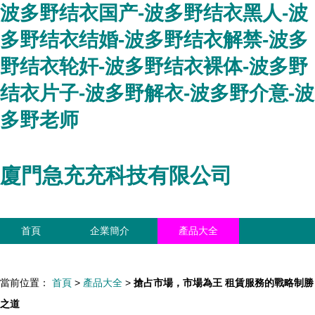
波多野结衣国产-波多野结衣黑人-波
多野结衣结婚-波多野结衣解禁-波多
野结衣轮奸-波多野结衣裸体-波多野
结衣片子-波多野解衣-波多野介意-波
多野老师
廈門急充充科技有限公司
首頁
企業簡介
產品大全
聯系我們
企業信息
訪客留言
當前位置：
首頁
>
產品大全
>
搶占市場，市場為王 租賃服務的戰略制勝
之道