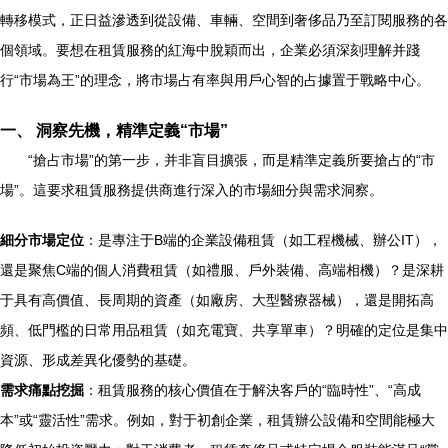
轉移模式，正日益滲透到從設備、車輛、空間到奢侈品乃至訂閱服務的各
個領域。要想在租賃服務的紅海中脫穎而出，企業必須深刻理解并踐
行“市場為王”的理念，將市場占有率與用戶心智的占據置于戰略中心。
一、 洞察先機，精準定義“市場”
“搶占市場”的第一步，并非盲目擴張，而是精準定義所要搶占的“市
場”。這要求租賃服務提供商進行深入的市場細分與需求洞察。
細分市場定位
：是專注于B端的企業設備租賃（如工程機械、辦公IT），
還是聚焦C端的個人消費租賃（如禮服、戶外裝備、高端相機）？是深耕
于具有高價值、長周期的資產（如廠房、大型醫療器械），還是開拓高
頻、低門檻的日常用品租賃（如充電寶、共享單車）？明確的定位是集中
資源、形成差異化優勢的基礎。
需求痛點挖掘
：租賃服務的核心價值在于解決客戶的“臨時性”、“高成
本”或“靈活性”需求。例如，對于初創企業，租賃辦公設備和空間能極大